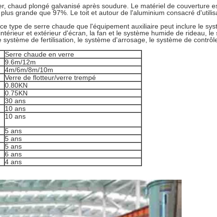
r, chaud plongé galvanisé après soudure. Le matériel de couverture est
plus grande que 97%. Le toit et autour de l'aluminium consacré d'utilis
 ce type de serre chaude que l'équipement auxiliaire peut inclure le s
ntérieur et extérieur d'écran, la fan et le système humide de rideau, le
le système de fertilisation, le système d'arrosage, le système de contrôle
Serre chaude en verre
9.6m/12m
4m/6m/8m/10m
Verre de flotteur/verre trempé
0.80KN
0.75KN
30 ans
10 ans
10 ans
5 ans
5 ans
5 ans
6 ans
4 ans