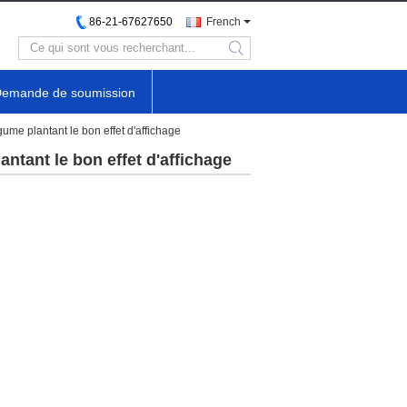
86-21-67627650
French
search
emande de soumission
ume plantant le bon effet d'affichage
ntant le bon effet d'affichage