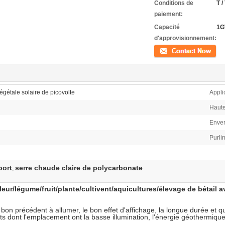
Conditions de
T /
paiement:
Capacité
1
d'approvisionnement:
Contact
égétale solaire de picovolte
Appli
Haute
Enver
Purli
port
serre chaude claire de polycarbonate
,
eur/légume/fruit/plante/cultivent/aquicultures/élevage de bétail a
 bon précédent à allumer, le bon effet d'affichage, la longue durée et
nts dont l'emplacement ont la basse illumination, l'énergie géothermique 