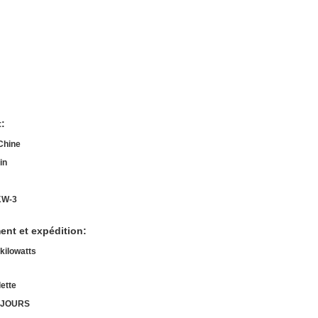
t:
Chine
in
KW-3
ent et expédition:
kilowatts
lette
 JOURS