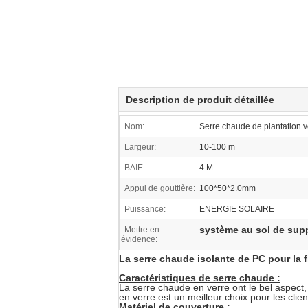
Description de produit détaillée
Nom:
Serre chaude de plantation v
Largeur:
10-100 m
BAIE:
4 M
Appui de gouttière:
100*50*2.0mm
Puissance:
ENERGIE SOLAIRE
système au sol de sup
Mettre en
évidence:
La serre chaude isolante de PC pour la fl
Caractéristiques de serre chaude :
La serre chaude en verre ont le bel aspect,
en verre est un meilleur choix pour les clie
Matériel de couverture :