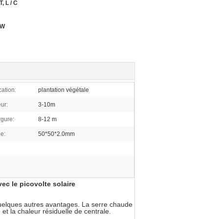
 T, L / C
GW
cation:
plantation végétale
ur:
3-10m
gure:
8-12 m
ne:
50*50*2.0mm
vec le picovolte solaire
 quelques autres avantages. La serre chaude
et la chaleur résiduelle de centrale.