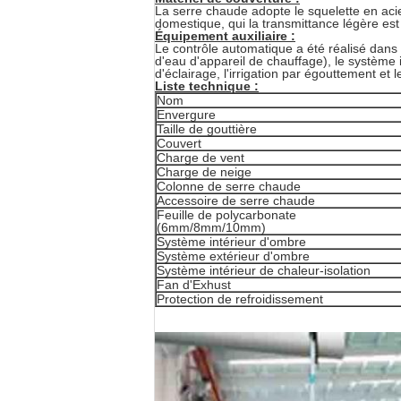
La serre chaude adopte le squelette en acie
domestique, qui la transmittance légère est 
Équipement auxiliaire :
Le contrôle automatique a été réalisé dans
d'eau d'appareil de chauffage), le système i
d'éclairage, l'irrigation par égouttement et 
Liste technique :
Nom
Envergure
Taille de gouttière
Couvert
Charge de vent
Charge de neige
Colonne de serre chaude
Accessoire de serre chaude
Feuille de polycarbonate
(6mm/8mm/10mm)
Système intérieur d'ombre
Système extérieur d'ombre
Système intérieur de chaleur-isolation
Fan d'Exhust
Protection de refroidissement