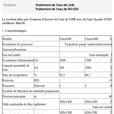
Traitement de l'eau de cédi
Surligner:
,
Traitement de l'eau de RO EDI
Le système ultra pur d'omosis d'inverse de l'eau de GMP avec de l'eau chaude d'EDI
stérilisent 30m3/h
1.
Caractéristiques
Modèle
Chem500
Chem1000
Ch
Écoulement de processus
Propulseur pump+sand/softener/activat
OperationParameter
Eau non traitée
l'eau municipale : T
Écoulement d'alimentation
L/h
1000
1500
30
Capacité perméable de
L/h
500
1000
20
l'eau
Taux de récupération
%
62,5
66,7
66
Resisvity
MΩ
>
5
Puissance
Kilowatt
2
3
4
Système de filteration de traitement préparatoire
Pression principale
m
40
300x1500
450x1500
50
Taille multimédia de filtre
millimètre
Valve de contrôle
300x1500
450x1500
50