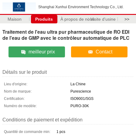
Shanghai Xunhui Environment Technology Co., Ltd.
Maison
Produits
À propos de nous
Visite d'usine
>>
Traitement de l'eau ultra pur pharmaceutique de RO EDI
de l'eau de GMP avec le contrôleur automatique de PLC
meilleur prix
Contact
Détails sur le produit
Lieu d'origine:
La Chine
Nom de marque:
Purescience
Certification:
ISO9001/SGS
Numéro de modèle:
PURO-30K
Conditions de paiement et expédition
Quantité de commande min:
1 pcs