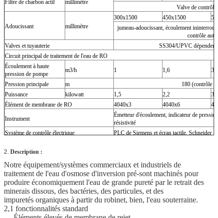
Filtre de charbon actif
millimètre
Valve de contrôle
300x1500
450x1500
50
Adoucissant
millimètre
jumeau-adoucissant, écoulement ininterrompu
contrôle aut
Valves et tuyauterie
SS304/UPVC dépendent du
Circuit principal de traitement de l'eau de RO
Écoulement à haute
m3/h
1
1,6
3,
pression de pompe
Pression principale
m
180 (contrôle d'
Puissance
kilowatt
1,5
2,2
3
Élément de membrane de RO
4040x3
4040x6
40
Émetteur d'écoulement, indicateur de pression
Instrument
résistivité
Système de contrôle électrique
PLC de Siemens et écran tactile, Schneider
DQ/IQ/OQ, et clients d'aide pour accomplir
2.
Description :
Manuels d'exploitation
Dessin d'ingénieur, schéma électrique
Notre équipement/systèmes commerciaux et industriels de
Documents
disques de soudure/désactivation, disques d'e
traitement de l'eau d'osmose d'inversion pré-sont machinés pour
Certificat de qualité
produire économiquement l'eau de grande pureté par le retrait des
minerais dissous, des bactéries, des particules, et des
impuretés organiques à partir du robinet, bien, l'eau souterraine.
2,1 fonctionnalités standard
Éléments élevés de membrane de rejet