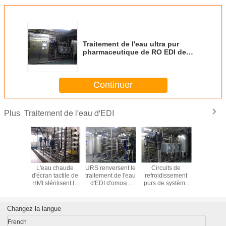
Traitement de l'eau ultra pur
pharmaceutique de RO EDI de
l'eau de GMP avec le contrôleur
automatique de PLC
Continuer
Traitement de l'eau d'EDI
Plus
îte
L'eau chaude
URS renversent le
Circuits de
380VAC
ntation
d'écran tactile de
traitement de l'eau
refroidissement
boîte
ie pour
HMI stérilisent le
d'EDI d'omosis
purs de système
d'alimen
isation
traitement de l'eau
avec la boucle de
de traitement de
d'énerg
e EDI 0
d'EDI pour la
distribution
l'eau de RO de
traitement 
ure GE
pharmacie
pasteurisée
l'eau de FAT EDI
de GV E
Changez la langue
'électro -
15m3/h
désinfectent
pour la pharmacie
10A
Amp
15m3/h
15m3/h
French