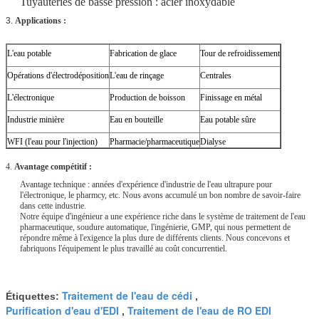
Tuyauteries de basse pression : acier inoxydable
3.
Applications :
L'eau potable
Fabrication de glace
Tour de refroidissement
Opérations d'électrodéposition
L'eau de rinçage
Centrales
L'électronique
Production de boisson
Finissage en métal
Industrie minière
Eau en bouteille
Eau potable sûre
WFI (l'eau pour l'injection)
Pharmacie/pharmaceutique
Dialyse
4.
Avantage compétitif :
Avantage technique : années d'expérience d'industrie de l'eau ultrapure pour
l'électronique, le pharmcy, etc. Nous avons accumulé un bon nombre de savoir-faire
dans cette industrie.
Notre équipe d'ingénieur a une expérience riche dans le système de traitement de l'eau
pharmaceutique, soudure automatique, l'ingénierie, GMP, qui nous permettent de
répondre même à l'exigence la plus dure de différents clients. Nous concevons et
fabriquons l'équipement le plus travaillé au coût concurrentiel.
Traitement de l'eau de cédi
Étiquettes:
,
Purification d'eau d'EDI
Traitement de l'eau de RO EDI
,