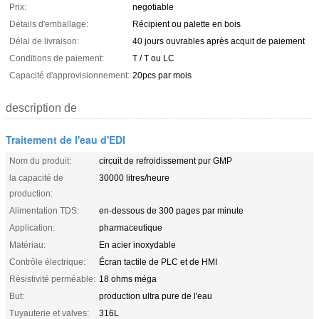
Prix:
negotiable
Détails d'emballage:
Récipient ou palette en bois
Délai de livraison:
40 jours ouvrables après acquit de paiement
Conditions de paiement:
T / T ou LC
Capacité d'approvisionnement:
20pcs par mois
description de
Traitement de l'eau d'EDI
Nom du produit:
circuit de refroidissement pur GMP
la capacité de
30000 litres/heure
production:
Alimentation TDS:
en-dessous de 300 pages par minute
Application:
pharmaceutique
Matériau:
En acier inoxydable
Contrôle électrique:
Écran tactile de PLC et de HMI
Résistivité perméable:
18 ohms méga
But:
production ultra pure de l'eau
Tuyauterie et valves:
316L