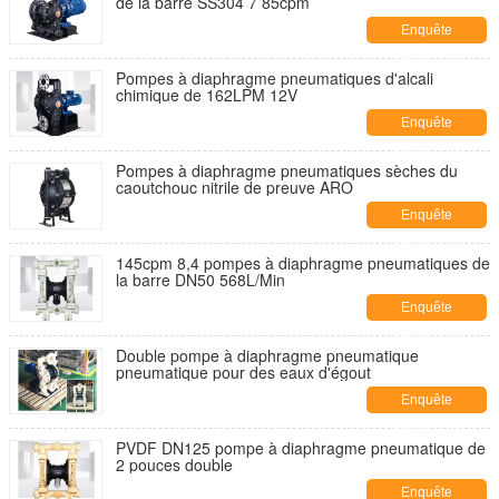
de la barre SS304 7 85cpm
Enquête
maintenant
Pompes à diaphragme pneumatiques d'alcali
chimique de 162LPM 12V
Enquête
maintenant
Pompes à diaphragme pneumatiques sèches du
caoutchouc nitrile de preuve ARO
Enquête
maintenant
145cpm 8,4 pompes à diaphragme pneumatiques de
la barre DN50 568L/Min
Enquête
maintenant
Double pompe à diaphragme pneumatique
pneumatique pour des eaux d'égout
Enquête
maintenant
PVDF DN125 pompe à diaphragme pneumatique de
2 pouces double
Enquête