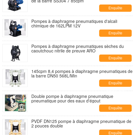
de la barre SS304 7 85cpm
Enquête
maintenant
Pompes à diaphragme pneumatiques d'alcali
chimique de 162LPM 12V
Enquête
maintenant
Pompes à diaphragme pneumatiques sèches du
caoutchouc nitrile de preuve ARO
Enquête
maintenant
145cpm 8,4 pompes à diaphragme pneumatiques de
la barre DN50 568L/Min
Enquête
maintenant
Double pompe à diaphragme pneumatique
pneumatique pour des eaux d'égout
Enquête
maintenant
PVDF DN125 pompe à diaphragme pneumatique de
2 pouces double
Enquête