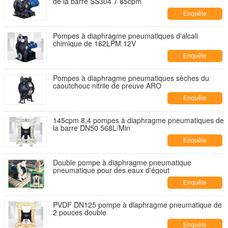
de la barre SS304 7 85cpm
Enquête
maintenant
Pompes à diaphragme pneumatiques d'alcali
chimique de 162LPM 12V
Enquête
maintenant
Pompes à diaphragme pneumatiques sèches du
caoutchouc nitrile de preuve ARO
Enquête
maintenant
145cpm 8,4 pompes à diaphragme pneumatiques de
la barre DN50 568L/Min
Enquête
maintenant
Double pompe à diaphragme pneumatique
pneumatique pour des eaux d'égout
Enquête
maintenant
PVDF DN125 pompe à diaphragme pneumatique de
2 pouces double
Enquête