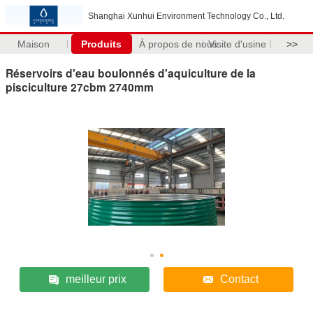
Shanghai Xunhui Environment Technology Co., Ltd.
Maison
Produits
À propos de nous
Visite d'usine
>>
Réservoirs d'eau boulonnés d'aquiculture de la
pisciculture 27cbm 2740mm
meilleur prix
Contact