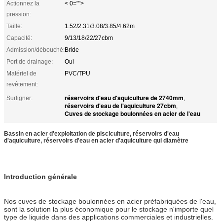
Actionnez la
< 0="">
pression:
Taille:
1.52/2.31/3.08/3.85/4.62m
Capacité:
9/13/18/22/27cbm
Admission/débouché:
Bride
Port de drainage:
Oui
Matériel de
PVC/TPU
revêtement:
réservoirs d'eau d'aquiculture de 2740mm
Surligner:
,
réservoirs d'eau de l'aquiculture 27cbm
,
Cuves de stockage boulonnées en acier de l'eau
Bassin en acier d'exploitation de pisciculture, réservoirs d'eau
d'aquiculture, réservoirs d'eau en acier d'aquiculture qui diamètre
Introduction générale
Nos cuves de stockage boulonnées en acier préfabriquées de l'eau,
sont la solution la plus économique pour le stockage n'importe quel
type de liquide dans des applications commerciales et industrielles.