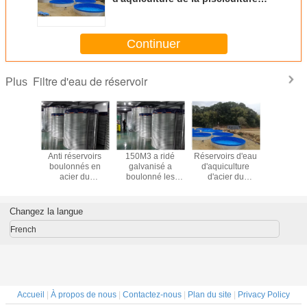
27cbm 2740mm
Continuer
Filtre d'eau de réservoir
Plus
oirs en
Anti réservoirs
150M3 a ridé
Réservoirs d'eau
fish farm t
tique
boulonnés en
galvanisé a
d'aquiculture
sale, by 
culture
acier du
boulonné les
d'acier du
steel w
tation de
revêtement
réservoirs d'eau
diamètre 2.74m
storage ta
lture de
2740mm de PVC
en acier
de stockage de
pVC w
ment de
de corrosion
l'eau
bladd
Changez la langue
200M3
French
Accueil
|
À propos de nous
|
Contactez-nous
|
Plan du site
|
Privacy Policy