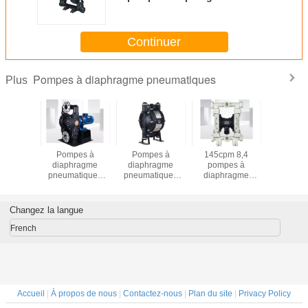
marine sèche de preuve
Continuer
Pompes à diaphragme pneumatiques
Plus
pe à
Pompes à
Pompes à
145cpm 8,4
Pompe
agme de
diaphragme
diaphragme
pompes à
diaphr
e double
pneumatiques
pneumatiques
diaphragme
pneumat
u de la
d'alcali chimique
sèches du
pneumatiques de
régulatri
SS304 7
de 162LPM 12V
caoutchouc nitrile
la barre DN50
eaux d'
cpm
de preuve ARO
568L/Min
DN80 
Changez la langue
French
Accueil
|
À propos de nous
|
Contactez-nous
|
Plan du site
|
Privacy Policy