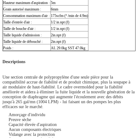
Hauteur maximum d'aspiration :
5m
Grain autorisé maximum :
6mm
Consommation maximum d'air :
175scfm (³ /min de 4.9m)
Taille d'entrée d'air :
1/2 in.npt (f)
Taille de bouche d'air :
1/2 in.npt (f)
Taille liquide d'admission :
2in.npt (f)
Taille liquide de débouché :
2in.npt (f)
Poids :
AL 29.0kg SST 47.0kg
Descriptions
Une section centrale de polypropylène d'une seule pièce pour la
compatibilité accrue de fiabilité et de produit chimique, plus la soupape à
air modulaire de haut-fiabilité. Le cadre overmolded pour la fiabilité
améliorée et aidera à éliminer la fuite liquide et la nouvelle génération de la
conception de diaphragme qui augmente l'écoulement avec des débits
jusqu'à 265 gal/mn (1004 LPM) - lui faisant un des pompes les plus
efficaces sur le marché.
Amorçage d'individu
Preuve sèche
Capacité élevée d'aspiration
Aucun composants électriques
Vidange avec la protection