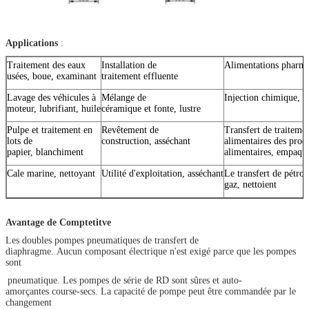
Applications
:
Traitement des eaux
Installation de
Alimentations pharmac
usées, boue, examinant
traitement effluente
Lavage des véhicules à
Mélange de
Injection chimique, p
moteur, lubrifiant, huile
céramique et fonte, lustre
Pulpe et traitement en
Revêtement de
Transfert de traiteme
lots de
construction, asséchant
alimentaires des prod
papier, blanchiment
alimentaires, empaqu
Cale marine, nettoyant
Utilité d'exploitation, asséchant
Le transfert de pétrol
gaz, nettoient
Avantage de Comptetitve
Les doubles pompes pneumatiques de transfert de
diaphragme. Aucun composant électrique n'est exigé parce que les pompes
sont
pneumatique. Les pompes de série de RD sont sûres et auto-
amorçantes course-secs. La capacité de pompe peut être commandée par le
changement