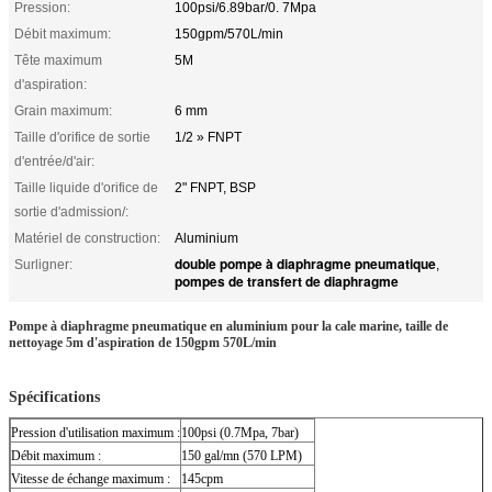
Pression:
100psi/6.89bar/0. 7Mpa
Débit maximum:
150gpm/570L/min
Tête maximum
5M
d'aspiration:
Grain maximum:
6 mm
Taille d'orifice de sortie
1/2 » FNPT
d'entrée/d'air:
Taille liquide d'orifice de
2" FNPT, BSP
sortie d'admission/:
Matériel de construction:
Aluminium
double pompe à diaphragme pneumatique
Surligner:
,
pompes de transfert de diaphragme
Pompe à diaphragme pneumatique en aluminium pour la cale marine, taille de
nettoyage 5m d'aspiration de 150gpm 570L/min
Spécifications
Pression d'utilisation maximum :
100psi (0.7Mpa, 7bar)
Débit maximum :
150 gal/mn (570 LPM)
Vitesse de échange maximum :
145cpm