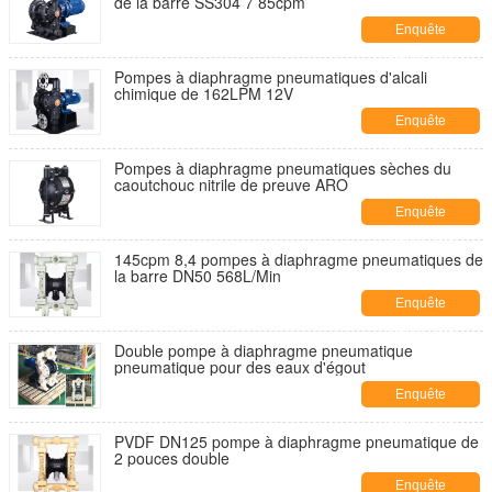
de la barre SS304 7 85cpm
Enquête
maintenant
Pompes à diaphragme pneumatiques d'alcali
chimique de 162LPM 12V
Enquête
maintenant
Pompes à diaphragme pneumatiques sèches du
caoutchouc nitrile de preuve ARO
Enquête
maintenant
145cpm 8,4 pompes à diaphragme pneumatiques de
la barre DN50 568L/Min
Enquête
maintenant
Double pompe à diaphragme pneumatique
pneumatique pour des eaux d'égout
Enquête
maintenant
PVDF DN125 pompe à diaphragme pneumatique de
2 pouces double
Enquête