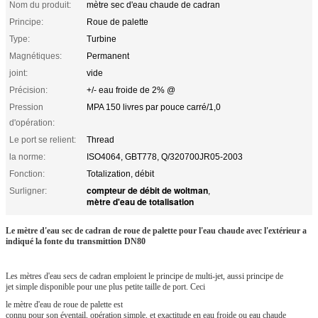
Nom du produit:
mètre sec d'eau chaude de cadran
Principe:
Roue de palette
Type:
Turbine
Magnétiques:
Permanent
joint:
vide
Précision:
+/- eau froide de 2% @
Pression
MPA 150 livres par pouce carré/1,0
d'opération:
Le port se relient:
Thread
la norme:
ISO4064, GBT778, Q/320700JR05-2003
Fonction:
Totalization, débit
compteur de débit de woltman
Surligner:
,
mètre d'eau de totalisation
Le mètre d'eau sec de cadran de roue de palette pour l'eau chaude avec l'extérieur a
indiqué la fonte du transmittion DN80
Les mètres d'eau secs de cadran emploient le principe de multi-jet, aussi principe de
jet simple disponible pour une plus petite taille de port. Ceci
le mètre d'eau de roue de palette est
connu pour son éventail, opération simple, et exactitude en eau froide ou eau chaude