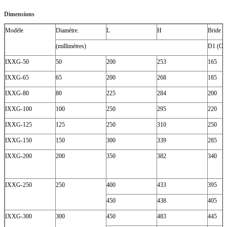
Dimensions
Modèle
Diamètre.
L
H
Bride (m
(millimètres)
D1 (OD
IXXG-50
50
200
253
165
IXXG-65
65
200
268
185
IXXG-80
80
225
284
200
IXXG-100
100
250
295
220
IXXG-125
125
250
310
250
IXXG-150
150
300
339
285
IXXG-200
200
350
382
340
IXXG-250
250
400
433
395
450
438
405
IXXG-300
300
450
483
445