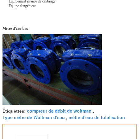
Équipement avancé de calibrage
Équipe d'ingénieur
Mètre d'eau bas
compteur de débit de woltman
Étiquettes:
,
Type mètre de Woltman d'eau
mètre d'eau de totalisation
,