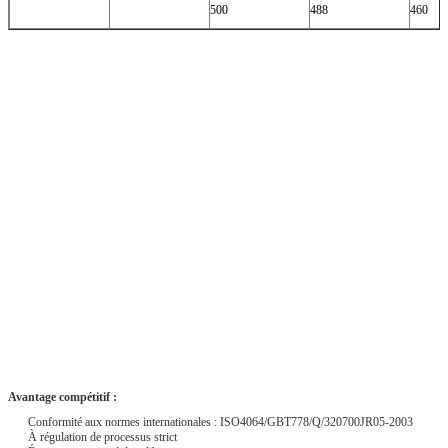
500
488
460
Avantage compétitif :
Conformité aux normes internationales : ISO4064/GBT778/Q/320700JR05-2003
À régulation de processus strict