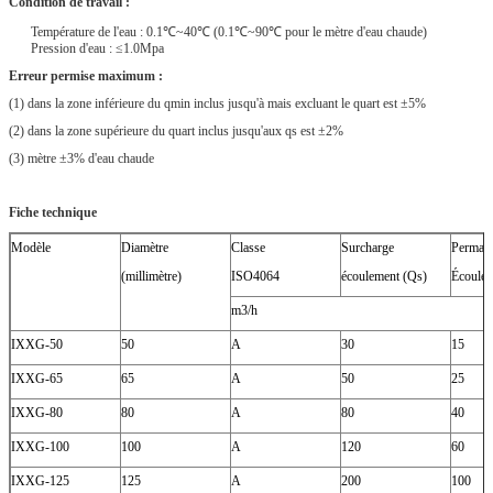
Condition de travail :
Température de l'eau : 0.1℃~40℃ (0.1℃~90℃ pour le mètre d'eau chaude)
Pression d'eau : ≤1.0Mpa
Erreur permise maximum :
(1) dans la zone inférieure du qmin inclus jusqu'à mais excluant le quart est ±5%
(2) dans la zone supérieure du quart inclus jusqu'aux qs est ±2%
(3) mètre ±3% d'eau chaude
Fiche technique
Modèle
Diamètre
Classe
Surcharge
Perman
(millimètre)
ISO4064
écoulement (Qs)
Écoulem
m3/h
IXXG-50
50
A
30
15
IXXG-65
65
A
50
25
IXXG-80
80
A
80
40
IXXG-100
100
A
120
60
IXXG-125
125
A
200
100