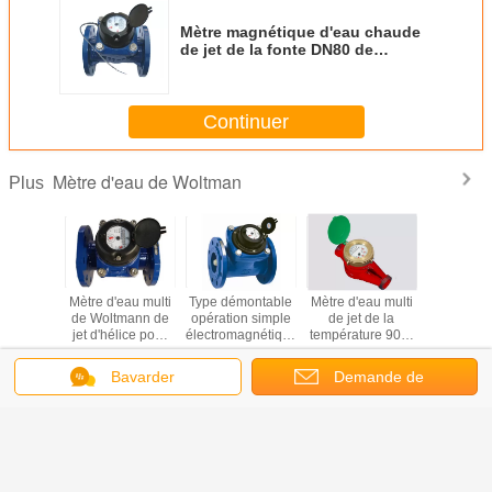
Mètre magnétique d'eau chaude
de jet de la fonte DN80 de
Woltman d'eau de roue multi de
mètre/palette
Continuer
Mètre d'eau de Woltman
Plus
ntretien
Mètre d'eau multi
Type démontable
Mètre d'eau multi
Mètre d'e
multi de
de Woltmann de
opération simple
de jet de la
de Wolt
au de jet
jet d'hélice pour
électromagnétique
température 90 C
cadran
acement
l'alimentation en
de Woltman
d'approvisionnement
l'affich
Woltman
eau et l'irrigation
d'élément de
de la chaleur pour
combinais
Bavarder
Demande de
DN50 - fer DN500
mètre d'eau
l'eau chaude, fer
le grand
Changez la langue
malléable
malléable DN32
soumission
French