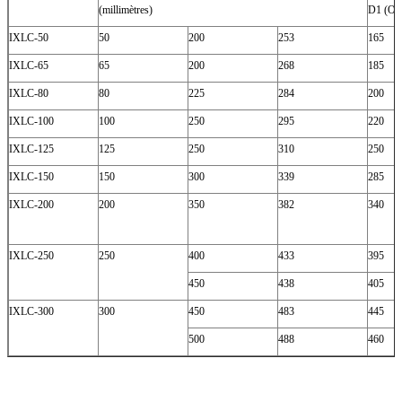
(millimètres)
D1 (OD
IXLC-50
50
200
253
165
IXLC-65
65
200
268
185
IXLC-80
80
225
284
200
IXLC-100
100
250
295
220
IXLC-125
125
250
310
250
IXLC-150
150
300
339
285
IXLC-200
200
350
382
340
IXLC-250
250
400
433
395
450
438
405
IXLC-300
300
450
483
445
500
488
460