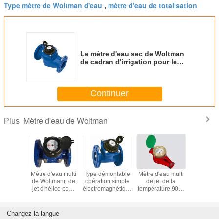
Type mètre de Woltman d'eau
mètre d'eau de totalisation
,
Le mètre d'eau sec de Woltman
de cadran d'irrigation pour le
cadran sec d'eau froide a bridé
DN250 PN16
Continuer
Mètre d'eau de Woltman
Plus
ntretien
Mètre d'eau multi
Type démontable
Mètre d'eau multi
Mètre d'e
multi de
de Woltmann de
opération simple
de jet de la
de Wolt
au de jet
jet d'hélice pour
électromagnétique
température 90 C
cadran
acement
l'alimentation en
de Woltman
d'approvisionnement
l'affich
Woltman
eau et l'irrigation
d'élément de
de la chaleur pour
combinais
DN50 - fer DN500
mètre d'eau
l'eau chaude, fer
le grand
Changez la langue
malléable
malléable DN32