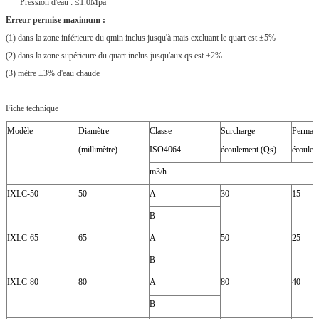
Pression d'eau : ≤1.0Mpa
Erreur permise maximum :
(1) dans la zone inférieure du qmin inclus jusqu'à mais excluant le quart est ±5%
(2) dans la zone supérieure du quart inclus jusqu'aux qs est ±2%
(3) mètre ±3% d'eau chaude
Fiche technique
Modèle
Diamètre
Classe
Surcharge
Perman
(millimètre)
ISO4064
écoulement (Qs)
écoulem
m3/h
IXLC-50
50
A
30
15
B
IXLC-65
65
A
50
25
B
IXLC-80
80
A
80
40
B