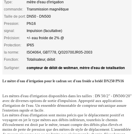
Type:
mètre d'eau d'irrigation
commande:
Transmission magnétique
Taille de port:
DN50 - DN500
Pression:
PN16
signal:
Impulsion (facultative)
Précision:
+/- eau froide de 2% @
Protection:
IP65
la norme:
ISO4064, GBT778, Q/320700JR05-2003
Fonction:
Totalisateur, débit
compteur de débit de woltman
mètre d'eau de totalisation
Surligner:
,
Le mètre d'eau d'irrigation pour le cadran sec d'eau froide a bridé DN250 PN16
Les mètres d'eau d'irrigation disponibles dans les tailles : DN 50/2" - DN500/20"
avec de diverses options de sortie d'impulsion. Approprié aux applications
d'irrigation de l'eau. Un ensemble démontable de compteur mécanique assure
l'entretien rapide et facile.
Les mètres d'eau d'irrigation sont moins précis que le déplacement positif et
voyagent en jet le type mètres aux débits inférieurs, toutefois le chemin
d'écoulement est droit par le mètre, tenant compte des débits plus élevés et
moins de perte de pression que des mètres de style de déplacement. L'assemblée