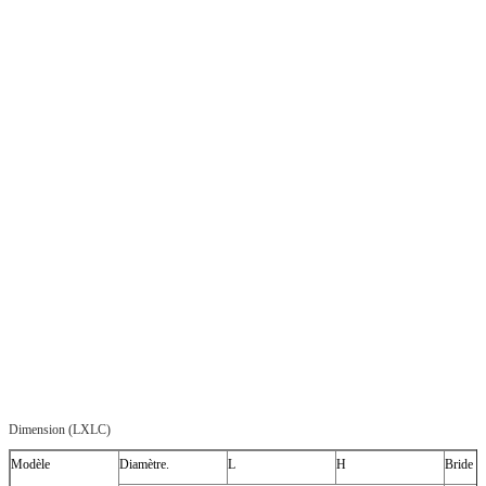
Dimension (LXLC)
Modèle
Diamètre.
L
H
Bride (m