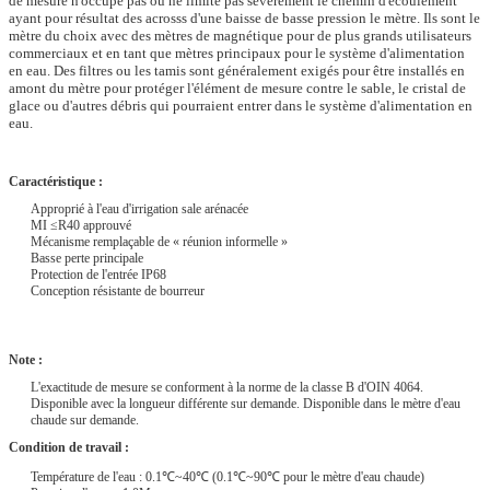
de mesure n'occupe pas ou ne limite pas sévèrement le chemin d'écoulement
ayant pour résultat des acrosss d'une baisse de basse pression le mètre. Ils sont le
mètre du choix avec des mètres de magnétique pour de plus grands utilisateurs
commerciaux et en tant que mètres principaux pour le système d'alimentation
en eau. Des filtres ou les tamis sont généralement exigés pour être installés en
amont du mètre pour protéger l'élément de mesure contre le sable, le cristal de
glace ou d'autres débris qui pourraient entrer dans le système d'alimentation en
eau.
Caractéristique :
Approprié à l'eau d'irrigation sale arénacée
MI ≤R40 approuvé
Mécanisme remplaçable de « réunion informelle »
Basse perte principale
Protection de l'entrée IP68
Conception résistante de bourreur
Note :
L'exactitude de mesure se conforment à la norme de la classe B d'OIN 4064.
Disponible avec la longueur différente sur demande. Disponible dans le mètre d'eau
chaude sur demande.
Condition de travail :
Température de l'eau : 0.1℃~40℃ (0.1℃~90℃ pour le mètre d'eau chaude)